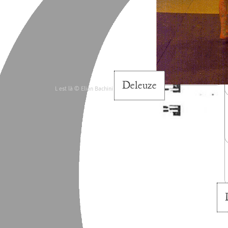
Deleuze
L est là © Elian Bachini