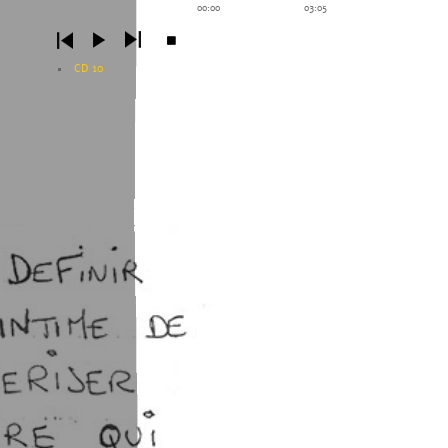
00:00
03:05
CD 10