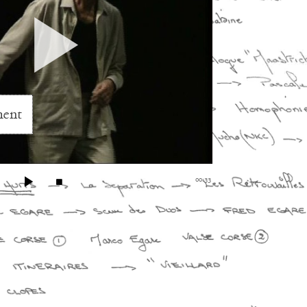
ment
00:33