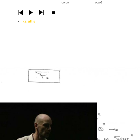
00:00
00:08
ça siffle