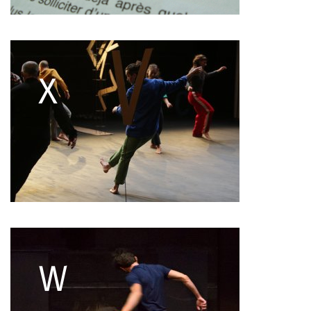
François Combemorel
Françoise Rognerud
Frédéric Vaillant
Frédéric Werlé
Georges Appaix
Gill Viandier
Jean-Marc Fillet
Jean-Pascal Gilly
Jean-Pierre Larroche
Julie Devigne
Jean-Paul Bourel
Laura Girotto
Liliana Ferri
Marcel Atienzar
Marco Berrettini
Maria Grazia Noce
Maria Eugenia Lopez Valenzuela
Maud Le Pladec
Maxime Gomard
Melanie Venino
Michèle Prélonge
Montaine Chevalier
Pascal Gobin
Muriel Corbel