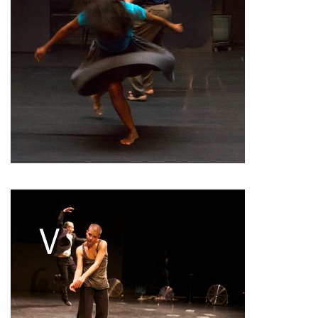
Pascale Cherblanc
Pascale Luce
Romain Bertet
Pascale Paoli
Sébastien Chatellier
Sabine Macher
Sonia Darbois
Séverine Bauvais
Sylvain Cassou
Stéphane Imbert
Vincent Druguet
Wendy Cornu
Valérie Brau-Antony