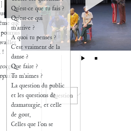
.]
Qu’est-ce que tu fais ?
ut-être
Qu’est-ce qui
ême que
m’arrive ?
 pourrais
A quoi tu penses ?
availler
C’est vraiment de la
 !
danse ?
00:00
Que faire ?
eorges
Tu m’aimes ?
ppaix
La question du public
et les questions de
Question
dramaturgie, et celle
de gout,
Celles que l’on se