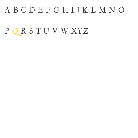
A
B
C
D
E
F
G
H
I
J
K
L
M
N
O
P
Q
R
S
T
U
V
W
XYZ