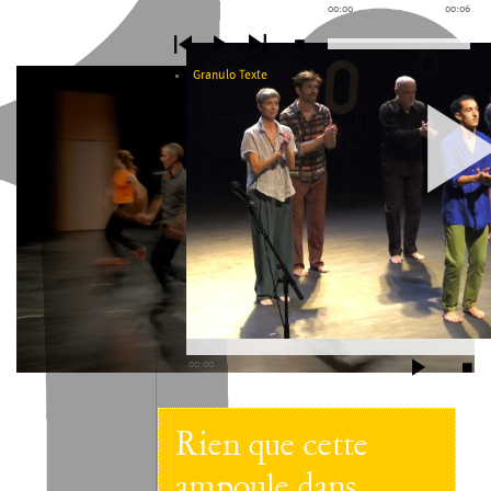
00:00
00:06
Granulo Texte
00:00
Rien que cette
ampoule dans