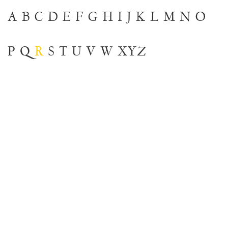
A
B
C
D
E
F
G
H
I
J
K
L
M
N
O
P
Q
R
S
T
U
V
W
XYZ