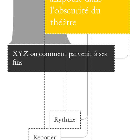
l’obscurité du
théâtre
XYZ ou comment parvenir à ses
fins
Rythme
Rebotier