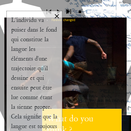
00:00
01:33
L’individu va
Forever changed
puiser dans le fond
qui constitue la
langue les
éléments d’une
trajectoire qu’il
dessine et qui
ensuite peut être
lue comme étant
la sienne propre.
Cela signifie que la
What do you
langue est toujours
think ?