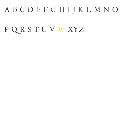
A
B
C
D
E
F
G
H
I
J
K
L
M
N
O
P
Q
R
S
T
U
V
W
XYZ