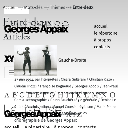
Accueil
> Mots-clés > Thèmes >
Entre-deux
Entre-deux
accueil
le répertoire
Articles
à propos
contacts
Gauche-Droite
MENU
27 juin 1994, par Interprètes : Chiara Gallerani / Christian Rizzo /
Claudia Triozzi / Françoise Rognerud / Georges Appaix / Jean-Paul
A
B
C
D
E
F
G
H
I
J
K
L
M
N
O
Bourel / Marco Berrettini / Sabine Macher Équipe : Brigitte
Garcia scénographie / Bruno Faucher régie générale / Denise Le
Guidec Administration / Manuel Coursin régie son / Marie-Pierre
P
Q
R
S
T
U
V
W
XYZ
1982 - 2022
Morel-Lab costumes / Yves Godin lumière
chorégraphie de Georges Appaix
accueil
le répertoire
à propos
contacts