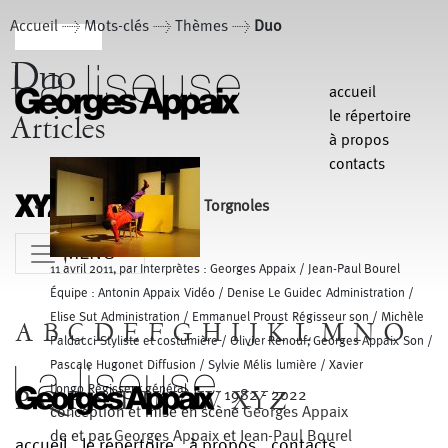
Accueil
> Mots-clés > Thèmes >
Duo
Duo
accueil
le répertoire
Articles
à propos
contacts
Torgnoles
MENU
11 avril 2011, par Interprètes : Georges Appaix / Jean-Paul Bourel
Équipe : Antonin Appaix Vidéo / Denise Le Guidec Administration /
Elise Sut Administration / Emmanuel Proust Régisseur son / Michèle
A
B
C
D
E
F
G
H
I
J
K
L
M
N
O
Paldacci Styliste et costumière / Olivier Renouf, Georges Appaix Son /
Pascale Hugonet Diffusion / Sylvie Mélis lumière / Xavier
Longo Régisseur général
P
Q
R
S
T
U
V
W
XYZ
1982 - 2022
conception et mise en scène
Georges Appaix
de et par
Georges Appaix
et
Jean-Paul Bourel
accueil
le répertoire
à propos
contacts