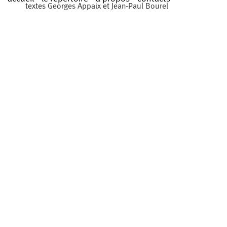
textes
Georges Appaix
et
Jean-Paul Bourel