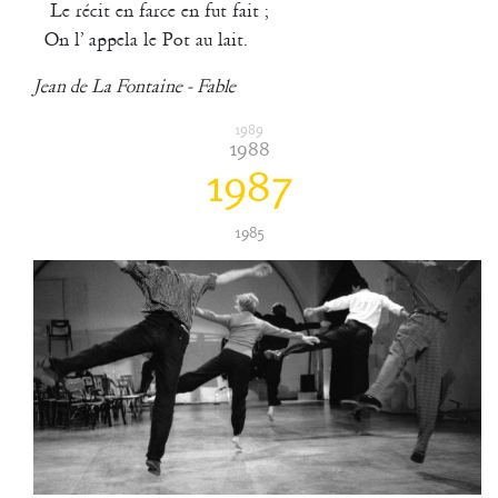
Le récit en farce en fut fait ;
rencontre aussi avec Richard Dubelski et l’improvisation à partir de
On l’ appela le Pot au lait.
matériaux sonores, chorégraphiques et écrits.
Georges Appaix
Jean de La Fontaine - Fable
La Liseuse
1989
2000
1988
Les brèves
1987
1985