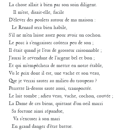
La chose allait à bien par son soin diligent.
Il m’est, disait-elle, facile
D’élever des poulets autour de ma maison :
Agathe Pfauwadel
/
Georges Appaix
/
Montaine Chevalier
Le Renard sera bien habile,
S’il ne m’en laisse assez pour avoir un cochon.
Appaix invite Dubelski
Le porc à s’engraisser coûtera peu de son ;
Création le 28 juillet 1999
Il était quand je l’eus de grosseur raisonnable ;
Théâtre Antique d’Arles, Festival MIMI (Mouvement International des
J’aurai le revendant de l’argent bel et bon ;
Musiques Innovatrices)
Et qui m’empêchera de mettre en notre étable,
Durée : 30 mn
Vu le prix dont il est, une vache et son veau,
Danseurs : Georges Appaix, Montaine Chevalier et Agathe
Que je verrai sauter au milieu du troupeau ?
Pfauwadel
Perrette là-dessus saute aussi, transportée.
Percussions : Richard Dubelski
Le lait tombe ; adieu veau, vache, cochon, couvée ;
Flûtiste : Françoise Pelherbe
La Dame de ces biens, quittant d’un oeil marri
Coproduction : Cie La Liseuse, A.M.I. (Aide aux Musiques
Sa fortune ainsi répandue,
Innovatrices)
Va s’excuser à son mari
Des danseurs et des musiciens se retrouvent sur un plateau avec du
En grand danger d’être battue.
son, du mouvement et des mots à partager. L’expérience de la