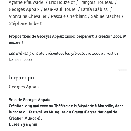
Agathe Pfauwadel
/
Eric Houzelot
/
François Bouteau
/
Georges Appaix
/
Jean-Paul Bourel
/
Latifa Laâbissi
/
Montaine Chevalier
/
Pascale Cherblanc
/
Sabine Macher
/
Stéphane Imbert
Propositions de Georges Appaix (2000) préparant la création 2001, M
encore !
Les Brèves 3
ont été présentées les 5/6 octobre 2000 au Festival
Dansem 2000.
2000
Impromptu
Georges Appaix
Solo de Georges Appaix
Création le 19 mai 2000 au Théâtre de la Minoterie à Marseille, dans
le cadre du Festival Les Musiques du Gmem (Centre National de
Création Musicale).
Durée : 3 à 4 mn