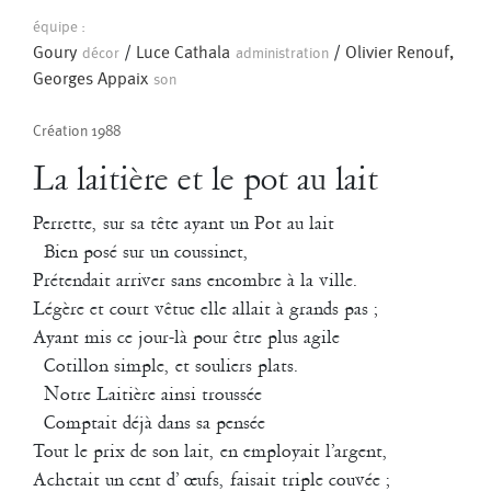
Pascal Gobin
Muriel Corbel
équipe :
1999
Pascale Cherblanc
Pascale Luce
Goury
/
Luce Cathala
/
Olivier Renouf,
Madrigal
décor
administration
Georges Appaix
son
Agathe Pfauwadel
/
Georges Appaix
/
Pascale Cherblanc
/
Romain Bertet
Pascale Paoli
Pascale Luce
Création 1988
Sébastien Chatellier
Sabine Macher
Création les 18 et 19 juillet 1999 dans la cour de l’Ecole Nationale
La laitière et le pot au lait
Supérieure des Arts et Métiers à Aix-en-Provence pour le Festival
Danse à Aix 99.
Perrette, sur sa tête ayant un Pot au lait
Sonia Darbois
Séverine Bauvais
Bien posé sur un coussinet,
Pièce vocale polyphonique sur un texte profane de Francis Ponge (25
mn) avec 21 danseurs amateurs.
Prétendait arriver sans encombre à la ville.
Sylvain Cassou
Stéphane Imbert
Légère et court vêtue elle allait à grands pas ;
Vincent Druguet
Wendy Cornu
Valérie Brau-Antony
1999
Ayant mis ce jour-là pour être plus agile
Moment
Cotillon simple, et souliers plats.
Notre Laitière ainsi troussée
Comptait déjà dans sa pensée
Tout le prix de son lait, en employait l’argent,
Achetait un cent d’ œufs, faisait triple couvée ;