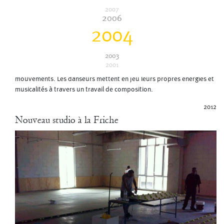
2011
2007
DDDrinking the rain
2006
2004
pour et avec les danseurs de COLINE (Istres) et de MASLOOL (Tel
Aviv)
2003
DDDrinking the rain » est une création qui s’appuie sur l’écriture de
2001
biographies des danseurs en partie imaginaires entremêlant textes et
mouvements. Les danseurs mettent en jeu leurs propres énergies et
musicalités à travers un travail de composition.
2012
Nouveau studio à la Friche