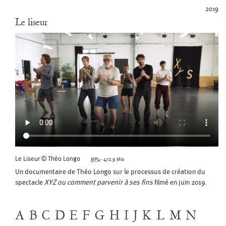
2019
Le liseur
Le Liseur © Théo Longo
MP4
-
472.9 Mio
Un documentaire de Théo Longo sur le processus de création du
spectacle
XYZ ou comment parvenir à ses fins
filmé en juin 2019.
A
B
C
D
E
F
G
H
I
J
K
L
M
N