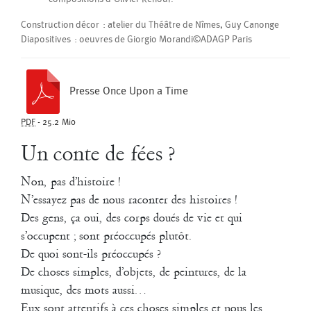
mise en scène de Music Hall
Construction décor : atelier du Théâtre de Nîmes, Guy Canonge
de Jean-Luc Lagarce pour la Compagnie Théâtre Provisoire au
Diapositives : oeuvres de Giorgio Morandi©ADAGP Paris
Théâtre de la Minoterie à Marseille
2007
Le temps n’attend pas
Presse Once Upon a Time
documentaire sur la compagnie La Liseuse et Georges Appaix –
réalisation Eric Legay / production Château Rouge Production -
PDF
-
25.2 Mio
Télésonne – 52 minutes
Un conte de fées ?
2008
Sire Ennemi Dinette
Non, pas d’histoire !
N’essayez pas de nous raconter des histoires !
François Bouteau
/
Gill Viandier
/
Jean-Paul Bourel
/
Wendy
Cornu
Des gens, ça oui, des corps doués de vie et qui
s’occupent ; sont préoccupés plutôt.
Création pour l’espace public dans le cadre des commandes de Lieux
De quoi sont-ils préoccupés ?
Publics : Sirènes et midi net
De choses simples, d’objets, de peintures, de la
2009
musique, des mots aussi…
Dodeca ... ou presque
Eux sont attentifs à ces choses simples et nous les