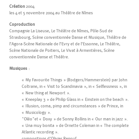
Eux seuls, pas de décors, peu ou pas de lumières, peut-être même
Création
2004
pas de plateau. Du son : un lecteur de C.D. qu’eux-mêmes
les 4 et 5 novembre 2004 au Théâtre de Nîmes
commandent pour nous faire entendre des musiques ; un micro
Coproduction
probablement.
Compagnie La Liseuse, Le Théâtre de Nîmes, Pôle-Sud de
Quelques objets.
Strasbourg, Scène conventionnée Danse et Musique, Théâtre de
Ils sont dans l’espace, chacun comme s’il y était seul.
l’Agora-Scène Nationale de l’Evry et de l’Essonne, Le Théâtre,
Ils s’interrompent, ou paraissent s’ignorer, formant alors des duos
Scène Nationale de Poitiers, Le Vivat à Armentières, Scène
ou trios inopinés.
conventionnée Danse et Théâtre.
Ils sont simplement, si l’on peut dire, dans cette ambiguïté, cet
entre-deux : être soi-même mais aussi cet autre, qui agit, se
Musiques
:
comporte, s’exprime différemment et demeure pourtant
reconnaissable, familier.
« My Favourite Things » (Rodgers/Hammerstein) par John
Ils sont sur scène !
Coltrane, in « Visit to Scandinavia », in « Selflessness », in
Proches et pourtant si différents !
« New thing at Newport ».
Pour tenter une formule, ils mentent la vérité !
« Kneeplay 3 » de Philip Glass in « Einstein on the beach ».
Ou bien, ils sont plus vrais que nature !
« Illusion, coma, pimp and circumstances » de Prince, in
« Musicology ».
Georges Appaix
"Oléo"et « Doxy » de Sonny Rollins in « Our man in jazz ».
Avril 2005
« Una muy bonita » de Ornette Coleman in « The complete
Atlantic recording ».
2007
compositions d’Olivier Renouf.