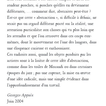
rendent proches, si proches qu’elles en deviennent
différentes, … comment dire, abstraites peut-être ?
Est-ce que cette « abstraction », si difficile à définir, ne
serait pas un regard différent porté sur la réalité, une
attention particulière aux choses qui va plus loin que
les attendus et que l’on retrouve dans ces corps eux-
mêmes, dont le mouvement est l’une des langues, dans
une éloquence curieuse et enthousiaste.
Ces endroits aussi, quand les objets produits par les
artistes sont à la lisière de cette idée d’abstraction,
comme dans les toiles de Morandi ou dans certaines
Création pour les danseurs du groupe Coline (session 2008-2010)
époques du jazz ; pas une rupture, la mise en œuvre
Marion Alzieu, Quentin Baguet, Doria Belanger, Laurent Cebe, Aïcha
d’une idée radicale, mais une simple évidence dans
El Fishawy, Guillaume Guilherme, Lauriane Madelaine, Alice Masson,
Cybille Soulier, Chiara Taviani, Lisa Vilret
l’approfondissement d’un travail.
Musiques : J.S. Bach (interprétation Glenn Gould), The Rolling
Georges Appaix
Stones, Bob Dylan, Lou Reed
Juin 2004