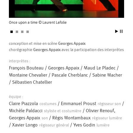
Pascal Gobin
Muriel Corbel
Pascale Cherblanc
Pascale Luce
Once upon a time © Laurent Lafolie
Once 
Romain Bertet
Pascale Paoli
conception et mise en scène
Georges Appaix
Sébastien Chatellier
Sabine Macher
chorégraphie
Georges Appaix
avec la participation des interprètes
interprètes :
Sonia Darbois
Séverine Bauvais
François Bouteau
/
Georges Appaix
/
Maud Le Pladec
/
Montaine Chevalier
/
Pascale Cherblanc
/
Sabine Macher
Pentatonique
MP4
-
20.4 Mio
Sylvain Cassou
Stéphane Imbert
/
Sébastien Chatellier
Cinq interprètes.
Vincent Druguet
Wendy Cornu
Ils ont en commun une expérience respectable de la scène et ont
Valérie Brau-Antony
collaboré fréquemment à mes petites tentatives ; souvent aux
équipe :
mêmes d’ailleurs.
Claire Piazzola
/
Emmanuel Proust
/
costumes
régisseur son
Ils ont ce rendez-vous particulier pour quelque chose de légèrement
Michèle Paldacci
/
Olivier Renouf,
styliste et costumière
différent, une « performance », un moment scénique, une
Georges Appaix
/
Régis Montambaux
son
régisseur lumière
occurrence….
/
Xavier Longo
/
Yves Godin
régisseur général
lumière
Plus de légèreté dans l’élaboration du travail et sans doute une
place encore plus grande donné à l’individu.