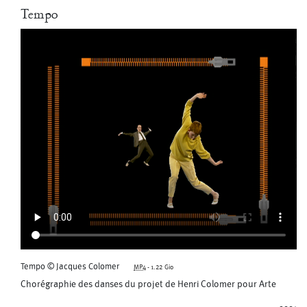
Tempo
Tempo © Jacques Colomer
MP4
-
1.22 Gio
Chorégraphie des danses du projet de Henri Colomer pour Arte