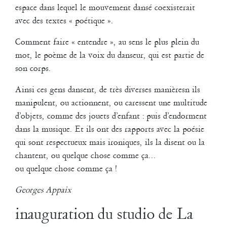
espace dans lequel le mouvement dansé coexisterait
Les Brèves 3
ont été présentées les 5/6 octobre 2000 au Festival
avec des textes « poétique ».
Dansem 2000.
Comment faire « entendre », au sens le plus plein du
2000
mot, le poème de la voix du danseur, qui est partie de
Impromptu
son corps.
Georges Appaix
Ainsi ces gens dansent, de très diverses manièresn ils
Solo de Georges Appaix
manipulent, ou actionnent, ou caressent une multitude
Création le 19 mai 2000 au Théâtre de la Minoterie à Marseille, dans
d’objets, comme des jouets d’enfant : puis d’endorment
le cadre du Festival Les Musiques du Gmem (Centre National de
dans la musique. Et ils ont des rapports avec la poésie
Création Musicale).
Durée : 3 à 4 mn
qui sont respectueux mais ironiques, ils la disent ou la
chantent, ou quelque chose comme ça...
Sur un texte de Jacques Rebotier,
Litanie du lire et du faire.
ou quelque chose comme ça !
Avec l’instrument virtuel, un dispositif vidéo et sonore interactif du
GMEM.
Georges Appaix
Production
Compagnie La Liseuse, Gmem
inauguration du studio de La