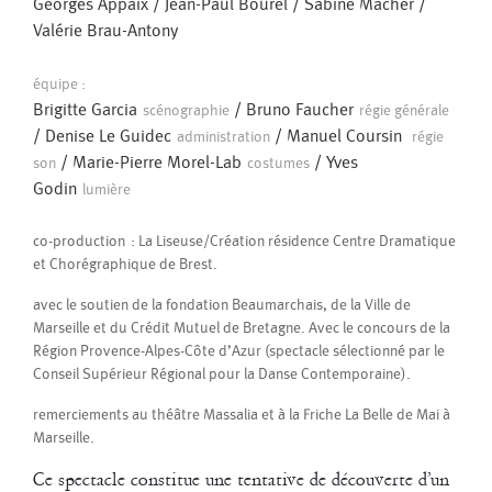
Les brèves
Georges Appaix
/
Jean-Paul Bourel
/
Sabine Macher
/
Pascal Gobin
Muriel Corbel
Valérie Brau-Antony
Pascale Cherblanc
Pascale Luce
équipe :
Brigitte Garcia
/
Bruno Faucher
scénographie
régie générale
Romain Bertet
Pascale Paoli
/
Denise Le Guidec
/
Manuel Coursin
administration
régie
/
Marie-Pierre Morel-Lab
/
Yves
son
costumes
Sébastien Chatellier
Sabine Macher
Godin
lumière
Sonia Darbois
co-production : La Liseuse/Création résidence Centre Dramatique
Séverine Bauvais
et Chorégraphique de Brest.
Sylvain Cassou
Stéphane Imbert
avec le soutien de la fondation Beaumarchais, de la Ville de
Marseille et du Crédit Mutuel de Bretagne. Avec le concours de la
Vincent Druguet
Wendy Cornu
Valérie Brau-Antony
Agathe Pfauwadel
/
Eric Houzelot
/
François Bouteau
/
Région Provence-Alpes-Côte d’Azur (spectacle sélectionné par le
Georges Appaix
/
Jean-Paul Bourel
/
Latifa Laâbissi
/
Conseil Supérieur Régional pour la Danse Contemporaine).
Montaine Chevalier
/
Pascale Cherblanc
/
Sabine Macher
/
remerciements au théâtre Massalia et à la Friche La Belle de Mai à
Stéphane Imbert
Marseille.
Propositions de Georges Appaix (2000) préparant la création 2001, M
Ce spectacle constitue une tentative de découverte d’un
encore !