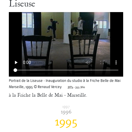
Liseuse
Impromptu © Eric Legay
MP4
-
141.9 Mio
La machine a absorbé les mots.
Essayer de les lui faire rendre, peut-être en désordre,
Portrait de la Liseuse - Inauguration du studio à la Friche Belle de Mai
en châtouillant son oeil/caméra avec du mouvement.
Marseille, 1995 © Renaud Vercey
MP4
-
355 Mio
Rebotier en désordre, c’est encore Rebotier !
à la Friche la Belle de Mai - Marseille.
Georges Appaix
1997
2000
1996
Mito-Mito
1995
Georges Appaix
/
Pascale Houbin