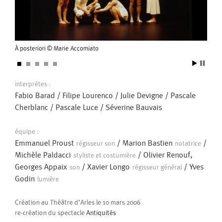
Pascal Gobin
Muriel Corbel
Pascale Cherblanc
Pascale Luce
À posteriori © Marie Accomiato
À pos
Romain Bertet
Pascale Paoli
Sébastien Chatellier
Sabine Macher
interprètes :
Fabio Barad
/
Filipe Lourenco
/
Julie Devigne
/
Pascale
Cherblanc
/
Pascale Luce
/
Séverine Bauvais
Sonia Darbois
Séverine Bauvais
équipe :
Sylvain Cassou
Stéphane Imbert
Emmanuel Proust
/
Marion Bastien
/
régisseur son
notatrice
Vincent Druguet
Wendy Cornu
Valérie Brau-Antony
Michèle Paldacci
/
Olivier Renouf,
styliste et costumière
Georges Appaix
/
Xavier Longo
/
Yves
son
régisseur général
Godin
lumière
Création au Théâtre d’Arles le 10 mars 2006
re-création du spectacle
Antiquités