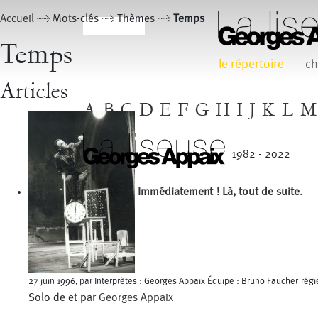
Accueil
> Mots-clés > Thèmes >
Temps
Temps
le répertoire
ch
Articles
A
B
C
D
E
F
G
H
I
J
K
L
M
1982 - 2022
Immédiatement ! Là, tout de suite.
27 juin 1996, par Interprètes : Georges Appaix Équipe : Bruno Faucher rég
Solo de et par
Georges Appaix