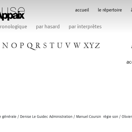
accueil
le répertoire
ronologique
par hasard
par interprètes
N
O
P
Q
R
S
T
U
V
W
XYZ
ac
ie générale / Denise Le Guidec Administration / Manuel Coursin régie son / Olivi