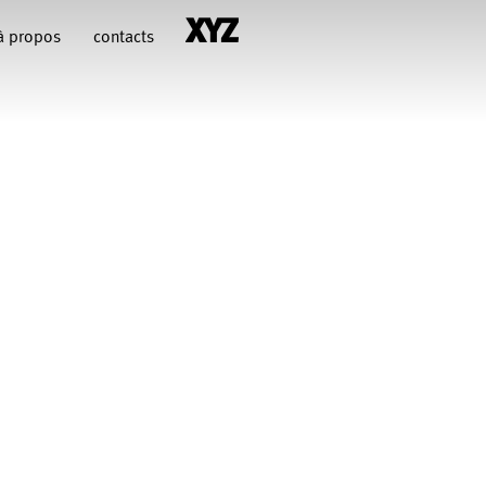
à propos
contacts
hiara Gallerani
Christian Rizzo
François Combemorel
Françoise Rognerud
uteau
illy
Jean-Paul Bourel
Maria Grazia Noce
Eugenia Lopez Valenzuela
Pascal Gobin
Muriel Corbel
Sébastien Chatellier
Macher
t Druguet
Wendy Cornu