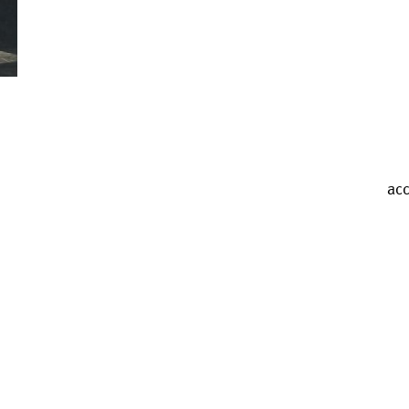
Valérie Brau-Antony
acc