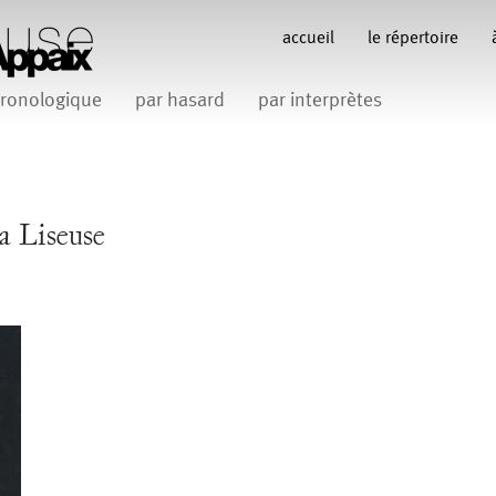
accueil
le répertoire
ronologique
par hasard
par interprètes
Anne Koren
Anne Le Batard
Catherine Rees
C
Carlotta Sagna
Fabio Barad
Federica Tardito
Filipe Lourenco
François Bo
a Liseuse
Gill Viandier
Jean-Marc Fillet
Jean-Pascal G
 Appaix
iliana Ferri
Marcel Atienzar
Maria 
Marco Berrettini
Venino
Michèle Prélonge
Montaine Chevalier
Romain Bertet
uce
Pascale Paoli
Sabine 
Sylvain Cassou
Vincen
phane Imbert