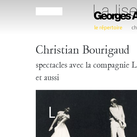
le répertoire
ch
Agathe Pfauwadel
Alessandro Bernardeschi
Christian Bourigaud
Claudia Triozzi
Eric Houzelot
spectacles avec la compagnie L
Frédéric Vaillant
Frédéric Werlé
Georges
et aussi
Jean-Pierre Larroche
Julie Devigne
Laura Girotto
L
Maud Le Pladec
Maxime Gomard
Melanie 
Pascale Cherblanc
Pascale L
Sonia Darbois
Sté