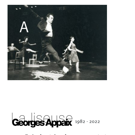
Filipe Lourenco
François Bouteau
François Combemorel
Françoise Rognerud
Frédéric Vaillant
Frédéric Werlé
Georges Appaix
Gill Viandier
Jean-Marc Fillet
Jean-Pascal Gilly
Jean-Pierre Larroche
Julie Devigne
Jean-Paul Bourel
Laura Girotto
Liliana Ferri
Marcel Atienzar
Marco Berrettini
Maria Grazia Noce
Maria Eugenia Lopez Valenzuela
Maud Le Pladec
Maxime Gomard
Melanie Venino
1982 - 2022
Michèle Prélonge
Montaine Chevalier