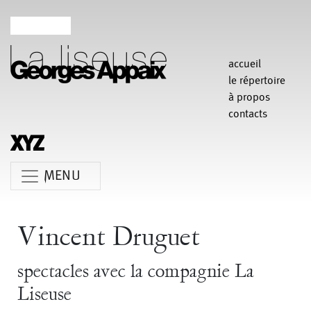
accueil
le répertoire
à propos
contacts
MENU
Anne Koren
Agathe Pfauwadel
Alessandro Bernardeschi
Vincent Druguet
Anne Le Batard
Catherine Rees
Carlotta Sagna
spectacles avec la compagnie La
Chiara Gallerani
Christian Rizzo
Claudia Triozzi
Liseuse
Fabio Barad
Federica Tardito
Eric Houzelot