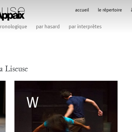
accueil
le répertoire
ronologique
par hasard
par interprètes
Anne Koren
Anne Le Batard
Catherine Rees
C
Carlotta Sagna
Fabio Barad
Federica Tardito
Filipe Lourenco
François Bo
a Liseuse
Gill Viandier
Jean-Marc Fillet
Jean-Pascal G
 Appaix
iliana Ferri
Marcel Atienzar
Maria 
Marco Berrettini
Venino
Michèle Prélonge
Montaine Chevalier
Romain Bertet
uce
Pascale Paoli
Sabine 
Sylvain Cassou
Vincen
phane Imbert