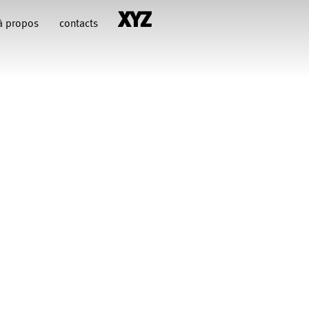
à propos
contacts
hiara Gallerani
Christian Rizzo
François Combemorel
Françoise Rognerud
uteau
illy
Jean-Paul Bourel
Maria Grazia Noce
Eugenia Lopez Valenzuela
Pascal Gobin
Muriel Corbel
Sébastien Chatellier
Macher
t Druguet
Wendy Cornu