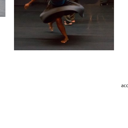
Valérie Brau-Antony
acc