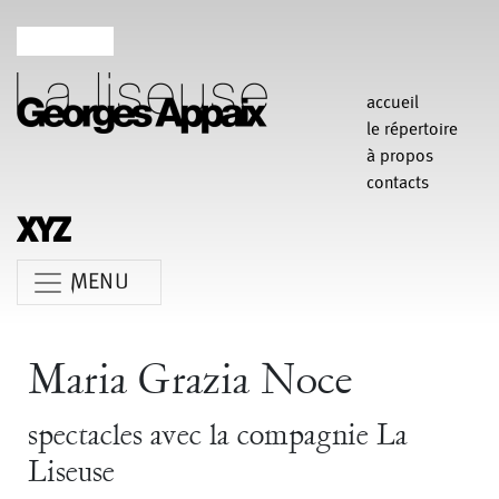
accueil
le répertoire
à propos
contacts
MENU
Anne Koren
Agathe Pfauwadel
Alessandro Bernardeschi
Maria Grazia Noce
Anne Le Batard
Catherine Rees
Carlotta Sagna
spectacles avec la compagnie La
Chiara Gallerani
Christian Rizzo
Claudia Triozzi
Liseuse
Fabio Barad
Federica Tardito
Eric Houzelot