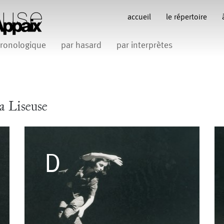
accueil
le répertoire
ronologique
par hasard
par interprètes
Anne Koren
Anne Le Batard
Catherine Rees
C
Carlotta Sagna
Fabio Barad
Federica Tardito
Filipe Lourenco
François Bo
a Liseuse
Gill Viandier
Jean-Marc Fillet
Jean-Pascal G
 Appaix
iliana Ferri
Marcel Atienzar
Maria 
Marco Berrettini
Venino
Michèle Prélonge
Montaine Chevalier
Romain Bertet
uce
Pascale Paoli
Sabine 
Sylvain Cassou
Vincen
phane Imbert