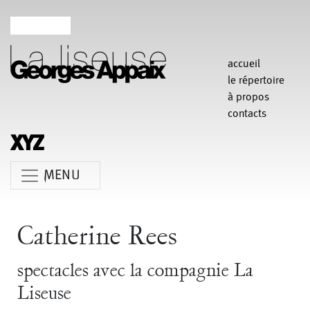
accueil
le répertoire
à propos
contacts
MENU
Anne Koren
Agathe Pfauwadel
Alessandro Bernardeschi
Catherine Rees
Anne Le Batard
Catherine Rees
Carlotta Sagna
spectacles avec la compagnie La
Chiara Gallerani
Christian Rizzo
Claudia Triozzi
Liseuse
Fabio Barad
Federica Tardito
Eric Houzelot