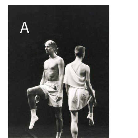
Filipe Lourenco
François Bouteau
François Combemorel
Françoise Rognerud
Frédéric Vaillant
Frédéric Werlé
Georges Appaix
Gill Viandier
Jean-Marc Fillet
Jean-Pascal Gilly
Jean-Pierre Larroche
Julie Devigne
Jean-Paul Bourel
Laura Girotto
Liliana Ferri
Marcel Atienzar
Marco Berrettini
Maria Grazia Noce
Maria Eugenia Lopez Valenzuela
Maud Le Pladec
Maxime Gomard
Melanie Venino
Michèle Prélonge
Montaine Chevalier