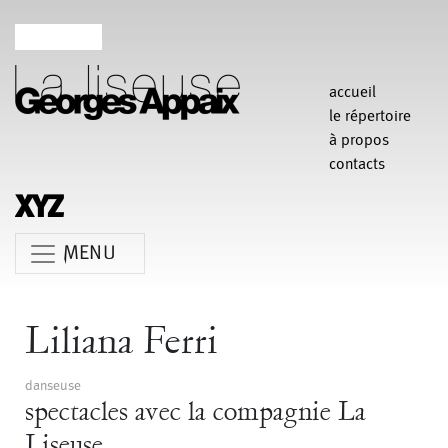
accueil
le répertoire
à propos
contacts
MENU
Anne Koren
Agathe Pfauwadel
Alessandro Bernardeschi
Liliana Ferri
Anne Le Batard
Catherine Rees
Carlotta Sagna
danseuse
Chiara Gallerani
Christian Rizzo
Claudia Triozzi
spectacles avec la compagnie La
Fabio Barad
Federica Tardito
Eric Houzelot
Liseuse