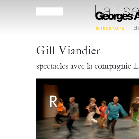
le répertoire
ch
Agathe Pfauwadel
Alessandro Bernardeschi
Gill Viandier
Claudia Triozzi
Eric Houzelot
spectacles avec la compagnie L
Frédéric Vaillant
Frédéric Werlé
Georges
Jean-Pierre Larroche
Julie Devigne
Laura Girotto
L
Maud Le Pladec
Maxime Gomard
Melanie 
Pascale Cherblanc
Pascale L
Sonia Darbois
Sté