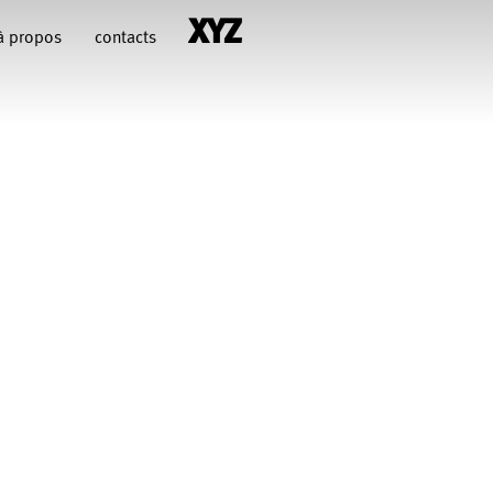
à propos
contacts
hiara Gallerani
Christian Rizzo
François Combemorel
Françoise Rognerud
uteau
illy
Jean-Paul Bourel
Maria Grazia Noce
Eugenia Lopez Valenzuela
Pascal Gobin
Muriel Corbel
Sébastien Chatellier
Macher
t Druguet
Wendy Cornu