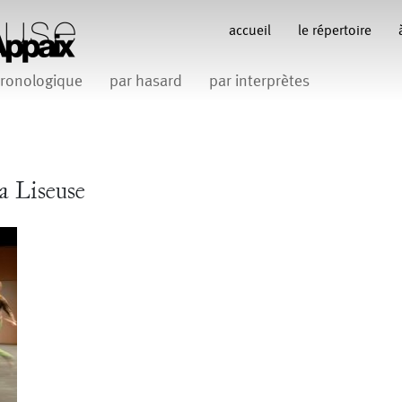
accueil
le répertoire
ronologique
par hasard
par interprètes
Anne Koren
Anne Le Batard
Catherine Rees
C
Carlotta Sagna
Fabio Barad
Federica Tardito
Filipe Lourenco
François Bo
a Liseuse
Gill Viandier
Jean-Marc Fillet
Jean-Pascal G
 Appaix
iliana Ferri
Marcel Atienzar
Maria 
Marco Berrettini
Venino
Michèle Prélonge
Montaine Chevalier
Romain Bertet
uce
Pascale Paoli
Sabine 
Sylvain Cassou
Vincen
phane Imbert