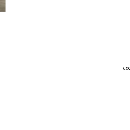
Valérie Brau-Antony
acc