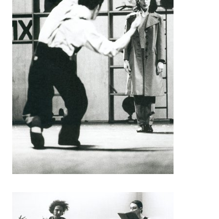
Pascal Gobin
Muriel Corbel
Pascale Cherblanc
Pascale Luce
Romain Bertet
Pascale Paoli
Sébastien Chatellier
Sabine Macher
Sonia Darbois
Séverine Bauvais
Sylvain Cassou
Stéphane Imbert
Vincent Druguet
Wendy Cornu
Valérie Brau-Antony