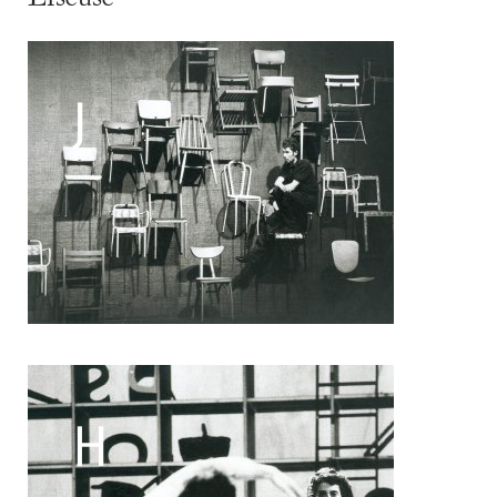
Filipe Lourenco
François Bouteau
François Combemorel
Françoise Rognerud
Frédéric Vaillant
Frédéric Werlé
Georges Appaix
Gill Viandier
Jean-Marc Fillet
Jean-Pascal Gilly
Jean-Pierre Larroche
Julie Devigne
Jean-Paul Bourel
Laura Girotto
Liliana Ferri
Marcel Atienzar
Marco Berrettini
Maria Grazia Noce
Maria Eugenia Lopez Valenzuela
Maud Le Pladec
Maxime Gomard
Melanie Venino
Michèle Prélonge
Montaine Chevalier