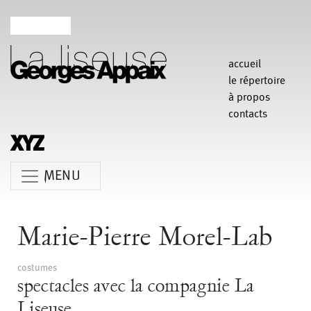
accueil
le répertoire
à propos
contacts
MENU
Anne Koren
Agathe Pfauwadel
Alessandro Bernardeschi
Marie-Pierre Morel-Lab
Anne Le Batard
Catherine Rees
Carlotta Sagna
costumes
Chiara Gallerani
Christian Rizzo
Claudia Triozzi
spectacles avec la compagnie La
Fabio Barad
Federica Tardito
Eric Houzelot
Liseuse