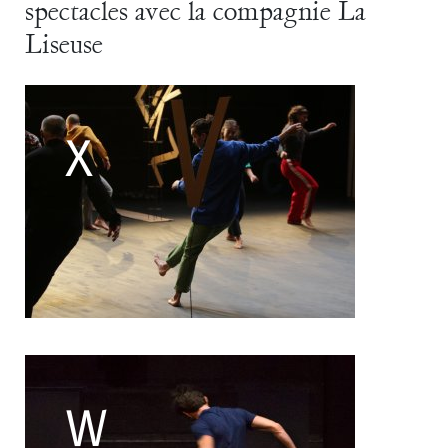
spectacles avec la compagnie La
Filipe Lourenco
François Bouteau
Liseuse
François Combemorel
Françoise Rognerud
Frédéric Vaillant
Frédéric Werlé
Georges Appaix
Gill Viandier
Jean-Marc Fillet
Jean-Pascal Gilly
Jean-Pierre Larroche
Julie Devigne
Jean-Paul Bourel
Laura Girotto
Liliana Ferri
Marcel Atienzar
Marco Berrettini
Maria Grazia Noce
Maria Eugenia Lopez Valenzuela
Maud Le Pladec
Maxime Gomard
Melanie Venino
Michèle Prélonge
Montaine Chevalier