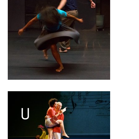
Pascal Gobin
Muriel Corbel
Pascale Cherblanc
Pascale Luce
Romain Bertet
Pascale Paoli
Sébastien Chatellier
Sabine Macher
Sonia Darbois
Séverine Bauvais
Sylvain Cassou
Stéphane Imbert
Vincent Druguet
Wendy Cornu
Valérie Brau-Antony