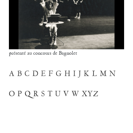
Filipe Lourenco
François Bouteau
François Combemorel
Françoise Rognerud
Frédéric Vaillant
Frédéric Werlé
Georges Appaix
Gill Viandier
Jean-Marc Fillet
Jean-Pascal Gilly
présenté au concours de Bagnolet
Jean-Pierre Larroche
Julie Devigne
Jean-Paul Bourel
A
B
C
D
E
F
G
H
I
J
K
L
M
N
Laura Girotto
Liliana Ferri
Marcel Atienzar
Marco Berrettini
O
P
Q
R
S
T
U
V
W
XYZ
Maria Grazia Noce
Maria Eugenia Lopez Valenzuela
Maud Le Pladec
Maxime Gomard
Melanie Venino
Michèle Prélonge
Montaine Chevalier