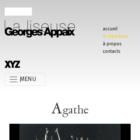
accueil
le répertoire
à propos
contacts
MENU
Anne Koren
Agathe Pfauwadel
Alessandro Bernardeschi
A
gathe
Anne Le Batard
Catherine Rees
Carlotta Sagna
Chiara Gallerani
Christian Rizzo
Claudia Triozzi
Fabio Barad
Federica Tardito
Eric Houzelot