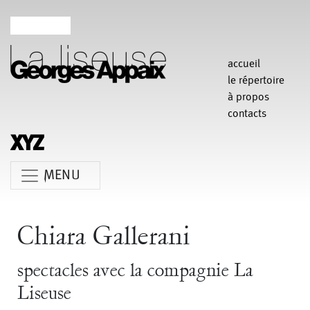
accueil
le répertoire
à propos
contacts
MENU
Anne Koren
Agathe Pfauwadel
Alessandro Bernardeschi
Chiara Gallerani
Anne Le Batard
Catherine Rees
Carlotta Sagna
spectacles avec la compagnie La
Chiara Gallerani
Christian Rizzo
Claudia Triozzi
Liseuse
Fabio Barad
Federica Tardito
Eric Houzelot