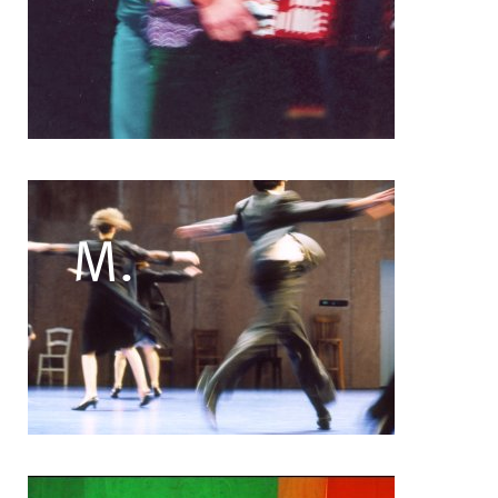
Pascal Gobin
Muriel Corbel
Pascale Cherblanc
Pascale Luce
Romain Bertet
Pascale Paoli
Sébastien Chatellier
Sabine Macher
Sonia Darbois
Séverine Bauvais
Sylvain Cassou
Stéphane Imbert
Vincent Druguet
Wendy Cornu
Valérie Brau-Antony