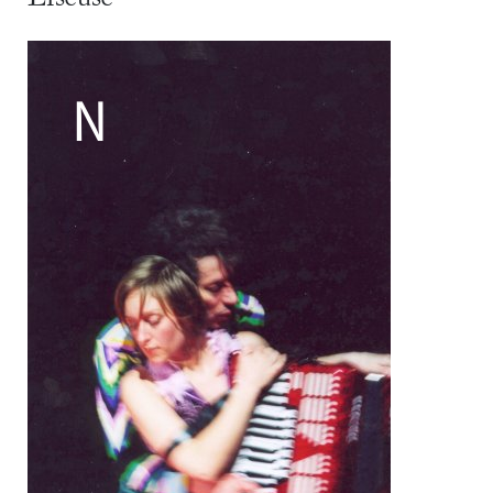
Filipe Lourenco
François Bouteau
François Combemorel
Françoise Rognerud
Frédéric Vaillant
Frédéric Werlé
Georges Appaix
Gill Viandier
Jean-Marc Fillet
Jean-Pascal Gilly
Jean-Pierre Larroche
Julie Devigne
Jean-Paul Bourel
Laura Girotto
Liliana Ferri
Marcel Atienzar
Marco Berrettini
Maria Grazia Noce
Maria Eugenia Lopez Valenzuela
Maud Le Pladec
Maxime Gomard
Melanie Venino
Michèle Prélonge
Montaine Chevalier