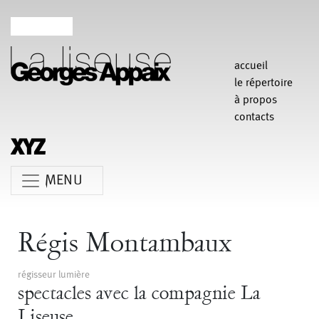
accueil
le répertoire
à propos
contacts
MENU
Anne Koren
Agathe Pfauwadel
Alessandro Bernardeschi
Régis Montambaux
Anne Le Batard
Catherine Rees
Carlotta Sagna
régisseur lumière
Chiara Gallerani
Christian Rizzo
Claudia Triozzi
spectacles avec la compagnie La
Fabio Barad
Federica Tardito
Eric Houzelot
Liseuse