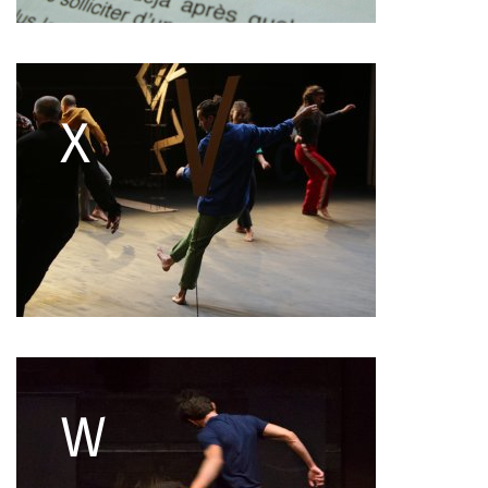
François Combemorel
Françoise Rognerud
Frédéric Vaillant
Frédéric Werlé
Georges Appaix
Gill Viandier
Jean-Marc Fillet
Jean-Pascal Gilly
Jean-Pierre Larroche
Julie Devigne
Jean-Paul Bourel
Laura Girotto
Liliana Ferri
Marcel Atienzar
Marco Berrettini
Maria Grazia Noce
Maria Eugenia Lopez Valenzuela
Maud Le Pladec
Maxime Gomard
Melanie Venino
Michèle Prélonge
Montaine Chevalier
Pascal Gobin
Muriel Corbel