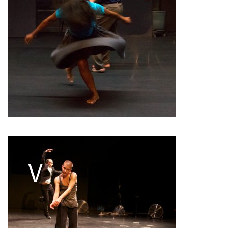
Pascale Cherblanc
Pascale Luce
Romain Bertet
Pascale Paoli
Sébastien Chatellier
Sabine Macher
Sonia Darbois
Séverine Bauvais
Sylvain Cassou
Stéphane Imbert
Vincent Druguet
Wendy Cornu
Valérie Brau-Antony