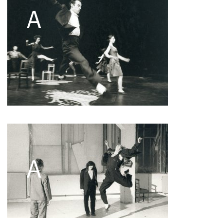
Pascale Cherblanc
Pascale Luce
Romain Bertet
Pascale Paoli
Sébastien Chatellier
Sabine Macher
Sonia Darbois
Séverine Bauvais
Sylvain Cassou
Stéphane Imbert
Vincent Druguet
Wendy Cornu
Valérie Brau-Antony