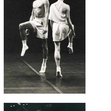
François Combemorel
Françoise Rognerud
Frédéric Vaillant
Frédéric Werlé
Georges Appaix
Gill Viandier
Jean-Marc Fillet
Jean-Pascal Gilly
Jean-Pierre Larroche
Julie Devigne
Jean-Paul Bourel
Laura Girotto
Liliana Ferri
Marcel Atienzar
Marco Berrettini
Maria Grazia Noce
Maria Eugenia Lopez Valenzuela
Maud Le Pladec
Maxime Gomard
Melanie Venino
Michèle Prélonge
Montaine Chevalier
Pascal Gobin
Muriel Corbel