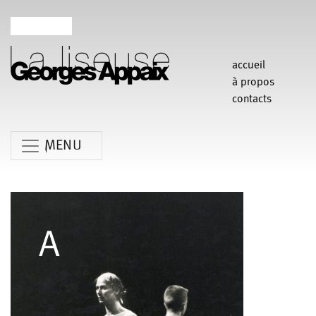
accueil
à propos
contacts
MENU
Anne Koren
Agathe Pfauwadel
Alessandro Bernardeschi
Anne Le Batard
Catherine Rees
Carlotta Sagna
Chiara Gallerani
Christian Rizzo
Claudia Triozzi
Fabio Barad
Federica Tardito
Eric Houzelot
Filipe Lourenco
François Bouteau