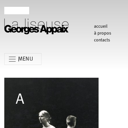
accueil
à propos
contacts
MENU
Anne Koren
Agathe Pfauwadel
Alessandro Bernardeschi
Anne Le Batard
Catherine Rees
Carlotta Sagna
Chiara Gallerani
Christian Rizzo
Claudia Triozzi
Fabio Barad
Federica Tardito
Eric Houzelot
Filipe Lourenco
François Bouteau