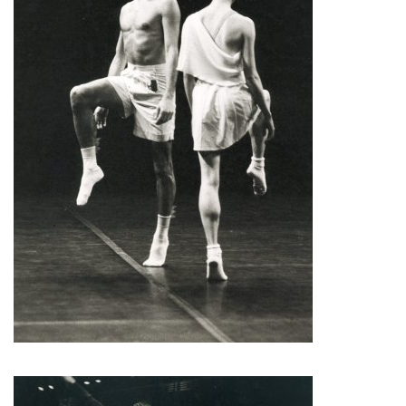
François Combemorel
Françoise Rognerud
Frédéric Vaillant
Frédéric Werlé
Georges Appaix
Gill Viandier
Jean-Marc Fillet
Jean-Pascal Gilly
Jean-Pierre Larroche
Julie Devigne
Jean-Paul Bourel
Laura Girotto
Liliana Ferri
Marcel Atienzar
Marco Berrettini
Maria Grazia Noce
Maria Eugenia Lopez Valenzuela
Maud Le Pladec
Maxime Gomard
Melanie Venino
Michèle Prélonge
Montaine Chevalier
Pascal Gobin
Muriel Corbel