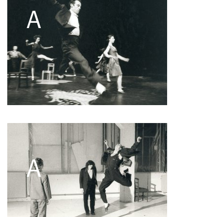
Pascale Cherblanc
Pascale Luce
Romain Bertet
Pascale Paoli
Sébastien Chatellier
Sabine Macher
Sonia Darbois
Séverine Bauvais
Sylvain Cassou
Stéphane Imbert
Vincent Druguet
Wendy Cornu
Valérie Brau-Antony