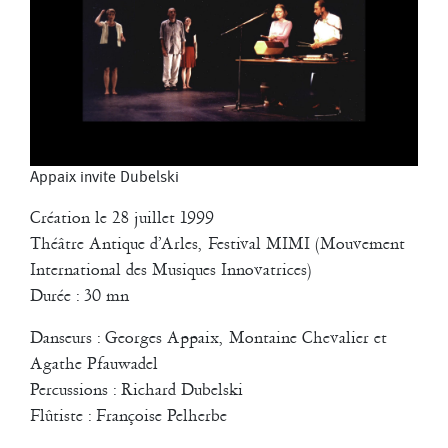
Filipe Lourenco
François Bouteau
François Combemorel
Françoise Rognerud
Frédéric Vaillant
Frédéric Werlé
Georges Appaix
Gill Viandier
Jean-Marc Fillet
Jean-Pascal Gilly
Appaix invite Dubelski
Jean-Pierre Larroche
Julie Devigne
Jean-Paul Bourel
Création le 28 juillet 1999
Théâtre Antique d’Arles, Festival MIMI (Mouvement
Laura Girotto
Liliana Ferri
Marcel Atienzar
International des Musiques Innovatrices)
Marco Berrettini
Durée : 30 mn
Maria Grazia Noce
Danseurs : Georges Appaix, Montaine Chevalier et
Maria Eugenia Lopez Valenzuela
Agathe Pfauwadel
Maud Le Pladec
Maxime Gomard
Melanie Venino
Percussions : Richard Dubelski
Michèle Prélonge
Montaine Chevalier
Flûtiste : Françoise Pelherbe