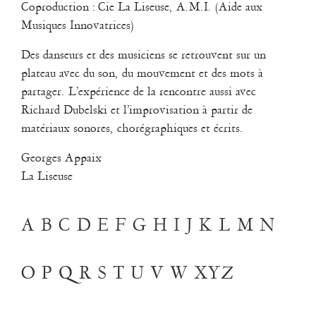
Pascal Gobin
Muriel Corbel
Coproduction : Cie La Liseuse, A.M.I. (Aide aux
Musiques Innovatrices)
Pascale Cherblanc
Pascale Luce
Des danseurs et des musiciens se retrouvent sur un
Romain Bertet
Pascale Paoli
plateau avec du son, du mouvement et des mots à
partager. L’expérience de la rencontre aussi avec
Sébastien Chatellier
Sabine Macher
Richard Dubelski et l’improvisation à partir de
matériaux sonores, chorégraphiques et écrits.
Sonia Darbois
Séverine Bauvais
Georges Appaix
La Liseuse
Sylvain Cassou
Stéphane Imbert
Vincent Druguet
Wendy Cornu
Valérie Brau-Antony
A
B
C
D
E
F
G
H
I
J
K
L
M
N
O
P
Q
R
S
T
U
V
W
XYZ