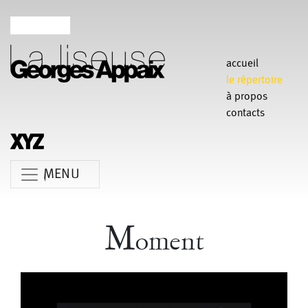
accueil
le répertoire
à propos
contacts
MENU
Anne Koren
Agathe Pfauwadel
Alessandro Bernardeschi
M
oment
Anne Le Batard
Catherine Rees
Carlotta Sagna
Chiara Gallerani
Christian Rizzo
Claudia Triozzi
Fabio Barad
Federica Tardito
Eric Houzelot