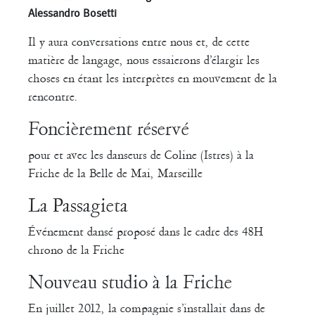
Michèle Prélonge
Montaine Chevalier
Alessandro Bosetti
Pascal Gobin
Il y aura conversations entre nous et, de cette
Muriel Corbel
matière de langage, nous essaierons d’élargir les
Pascale Cherblanc
Pascale Luce
choses en étant les interprètes en mouvement de la
rencontre.
Romain Bertet
Pascale Paoli
Foncièrement réservé
Sébastien Chatellier
Sabine Macher
pour et avec les danseurs de Coline (Istres) à la
Friche de la Belle de Mai, Marseille
Sonia Darbois
Séverine Bauvais
La Passagieta
Sylvain Cassou
Stéphane Imbert
Événement dansé proposé dans le cadre des 48H
Vincent Druguet
Wendy Cornu
Valérie Brau-Antony
chrono de la Friche
Nouveau studio à la Friche
En juillet 2012, la compagnie s’installait dans de