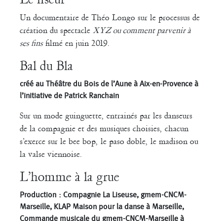
Claudia Triozzi
Un documentaire de Théo Longo sur le processus de
Fabio Barad
Federica Tardito
Eric Houzelot
création du spectacle
XYZ ou comment parvenir à
ses fins
filmé en juin 2019.
Filipe Lourenco
François Bouteau
Bal du Bla
François Combemorel
Françoise Rognerud
Frédéric Vaillant
Frédéric Werlé
Georges Appaix
créé au Théâtre du Bois de l’Aune à Aix-en-Provence à
l’initiative de Patrick Ranchain
Gill Viandier
Jean-Marc Fillet
Jean-Pascal Gilly
Sur un mode guinguette, entrainés par les danseurs
de la compagnie et des musiques choisies, chacun
Jean-Pierre Larroche
Julie Devigne
Jean-Paul Bourel
s’exerce sur le bee bop, le paso doble, le madison ou
la valse viennoise.
Laura Girotto
Liliana Ferri
Marcel Atienzar
Marco Berrettini
L’homme à la grue
Maria Grazia Noce
Maria Eugenia Lopez Valenzuela
Production : Compagnie La Liseuse, gmem-CNCM-
Marseille, KLAP Maison pour la danse à Marseille,
Maud Le Pladec
Maxime Gomard
Melanie Venino
Commande musicale du gmem-CNCM-Marseille à