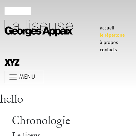
accueil
le répertoire
à propos
contacts
MENU
hello
Anne Koren
Agathe Pfauwadel
Alessandro Bernardeschi
Chronologie
Anne Le Batard
Catherine Rees
Carlotta Sagna
Le liseur
Chiara Gallerani
Christian Rizzo