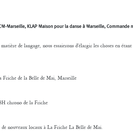
uce
Pascale Paoli
Sabine 
Sylvain Cassou
Vincen
phane Imbert
Valérie Brau-Antony
CM-Marseille, KLAP Maison pour la danse à Marseille, Commande
e matière de langage, nous essaierons d’élargir les choses en étan
la Friche de la Belle de Mai, Marseille
8H chrono de la Friche
ns de nouveaux locaux à La Friche La Belle de Mai.