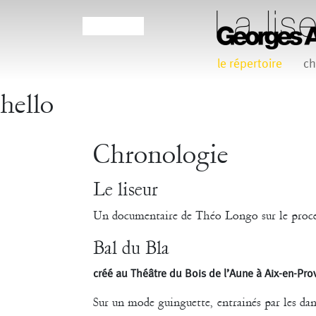
le répertoire
ch
hello
Agathe Pfauwadel
Alessandro Bernardeschi
Chronologie
Claudia Triozzi
Eric Houzelot
Le liseur
Frédéric Vaillant
Frédéric Werlé
Georges
Un documentaire de Théo Longo sur le proces
Bal du Bla
Jean-Pierre Larroche
Julie Devigne
Laura Girotto
L
créé au Théâtre du Bois de l’Aune à Aix-en-Prov
Maud Le Pladec
Maxime Gomard
Melanie 
Sur un mode guinguette, entrainés par les dan