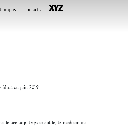
à propos
contacts
hiara Gallerani
Christian Rizzo
François Combemorel
Françoise Rognerud
uteau
illy
Jean-Paul Bourel
s
filmé en juin 2019.
Maria Grazia Noce
Eugenia Lopez Valenzuela
Pascal Gobin
Muriel Corbel
sur le bee bop, le paso doble, le madison ou
Sébastien Chatellier