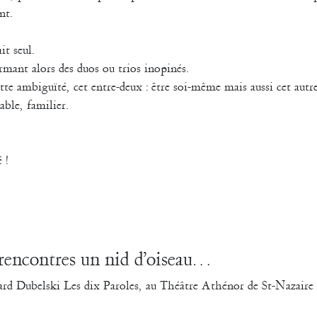
nt.
it seul.
ormant alors des duos ou trios inopinés.
ette ambiguïté, cet entre-deux : être soi-même mais aussi cet autr
ble, familier.
 !
 rencontres un nid d’oiseau…
d Dubelski Les dix Paroles, au Théâtre Athénor de St-Nazaire 