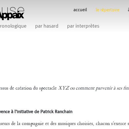
accueil
le répertoire
ronologique
par hasard
par interprètes
Anne Koren
Anne Le Batard
Catherine Rees
C
Carlotta Sagna
Fabio Barad
Federica Tardito
Filipe Lourenco
François Bo
Gill Viandier
Jean-Marc Fillet
Jean-Pascal G
 Appaix
sus de création du spectacle
XYZ ou comment parvenir à ses fin
iliana Ferri
Marcel Atienzar
Maria 
Marco Berrettini
ence à l’initiative de Patrick Ranchain
Venino
Michèle Prélonge
Montaine Chevalier
seurs de la compagnie et des musiques choisies, chacun s’exerce 
Romain Bertet