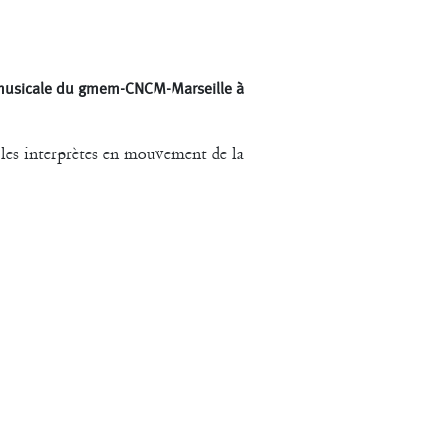
Macher
t Druguet
Wendy Cornu
 musicale du gmem-CNCM-Marseille à
t les interprètes en mouvement de la