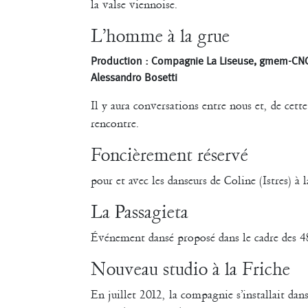
Pascale Cherblanc
Pascale L
la valse viennoise.
L’homme à la grue
Sonia Darbois
Sté
Séverine Bauvais
Production : Compagnie La Liseuse, gmem-CN
Alessandro Bosetti
Il y aura conversations entre nous et, de cett
rencontre.
Foncièrement réservé
pour et avec les danseurs de Coline (Istres) à 
La Passagieta
Événement dansé proposé dans le cadre des 4
Nouveau studio à la Friche
En juillet 2012, la compagnie s’installait da