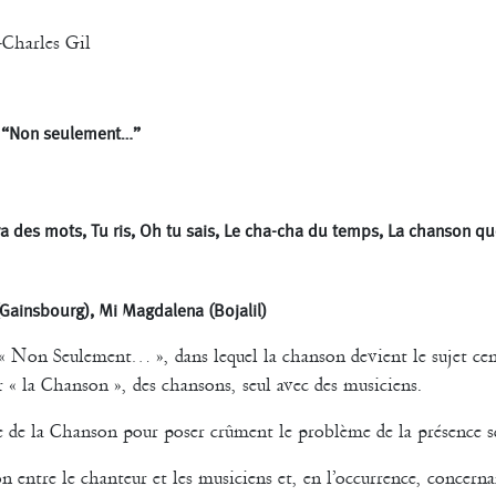
-Charles Gil
03 “Non seulement…”
va des mots, Tu ris, Oh tu sais, Le cha-cha du temps, La chanson qu
(Gainsbourg), Mi Magdalena (Bojalil)
 « Non Seulement… », dans lequel la chanson devient le sujet cent
r « la Chanson », des chansons, seul avec des musiciens.
e de la Chanson pour poser crûment le problème de la présence 
n entre le chanteur et les musiciens et, en l’occurrence, concernan