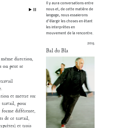
Torgnoles © Marie Accomiato
JPG
-
445.2 kio
Il y aura conversations entre
nous et, de cette matière de
langage, nous essaierons
d’élargir les choses en étant
les interprètes en
mouvement de la rencontre.
2015
Bal du Bla
la même direction,
s on peut se
travail
e.
tion et mettre sur
 travail, pour
e forme différente,
s de ce travail,
rprètes) et trois