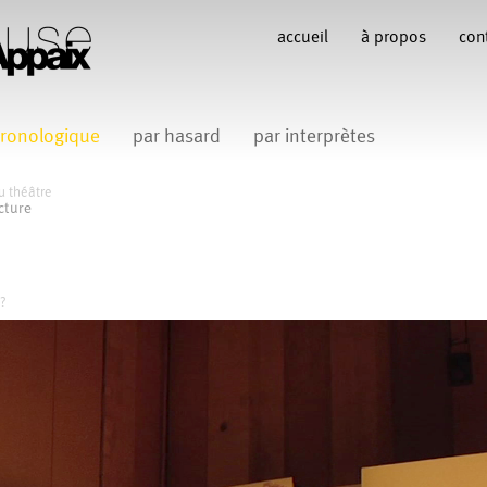
accueil
à propos
con
ronologique
par hasard
par interprètes
Anne Koren
Anne Le Batard
Catherine Rees
C
Carlotta Sagna
u théâtre
cture
Fabio Barad
Federica Tardito
Filipe Lourenco
François Bo
Gill Viandier
Jean-Marc Fillet
Jean-Pascal G
 Appaix
 ?
iliana Ferri
Marcel Atienzar
Maria 
Marco Berrettini
Venino
Michèle Prélonge
Montaine Chevalier
Romain Bertet
uce
Pascale Paoli
Sabine 