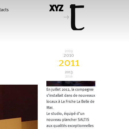
textes et mouvements. Les
danseurs mettent en jeu
tacts
leurs propres énergies et
>
musicalités à travers un
travail de composition.
2012
Nouveau studio à la
hiara Gallerani
Christian Rizzo
Friche
2009
2010
2011
François Combemorel
Françoise Rognerud
uteau
2013
2016
illy
Jean-Paul Bourel
En juillet 2012, la compagnie
Maria Grazia Noce
Eugenia Lopez Valenzuela
s’installait dans de nouveaux
locaux à La Friche La Belle de
Mai.
Pascal Gobin
Muriel Corbel
Le studio, équipé d’un
nouveau plancher SALTIS
Sébastien Chatellier
Macher
aux qualités exceptionnelles