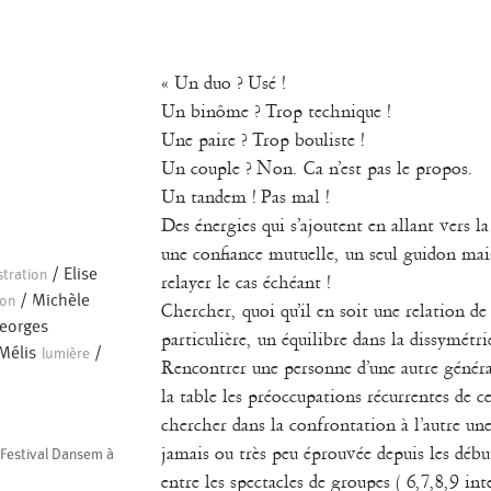
« Un duo ? Usé !
Un binôme ? Trop technique !
Une paire ? Trop bouliste !
Un couple ? Non. Ca n’est pas le propos.
Un tandem ! Pas mal !
Des énergies qui s’ajoutent en allant vers 
une confiance mutuelle, un seul guidon mai
/
Elise
stration
relayer le cas échéant !
/
Michèle
son
Chercher, quoi qu’il en soit une relation de 
Georges
particulière, un équilibre dans la dissymétri
 Mélis
/
lumière
Rencontrer une personne d’une autre généra
la table les préoccupations récurrentes de ce
chercher dans la confrontation à l’autre un
jamais ou très peu éprouvée depuis les début
 Festival Dansem à
entre les spectacles de groupes ( 6,7,8,9 inte