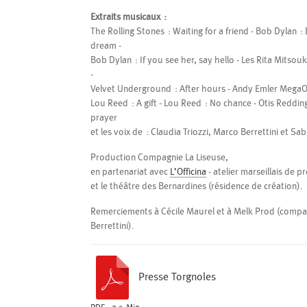
Extraits musicaux :
The Rolling Stones : Waiting for a friend - Bob Dylan :
dream -
Bob Dylan : If you see her, say hello - Les Rita Mitsouk
-
Velvet Underground : After hours - Andy Emler MegaO
Lou Reed : A gift - Lou Reed : No chance - Otis Reddin
prayer
et les voix de : Claudia Triozzi, Marco Berrettini et S
Production Compagnie La Liseuse,
en partenariat avec
L’Officina
- atelier marseillais de
et le théâtre des Bernardines (résidence de création).
Remerciements à Cécile Maurel et à Melk Prod (comp
Berrettini).
Presse Torgnoles