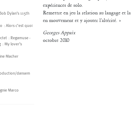
expériences de solo.
Remettre en jeu la relation au langage et la
 Bob Dylan’s 115th
en mouvement et y ajouter l’altérité. »
o : Alors c’est quoi
Georges Appaix
ctet : Regamuse -
octobre 2010
g : My lover’s
abine Macher
 production/dansem
agnie Marco