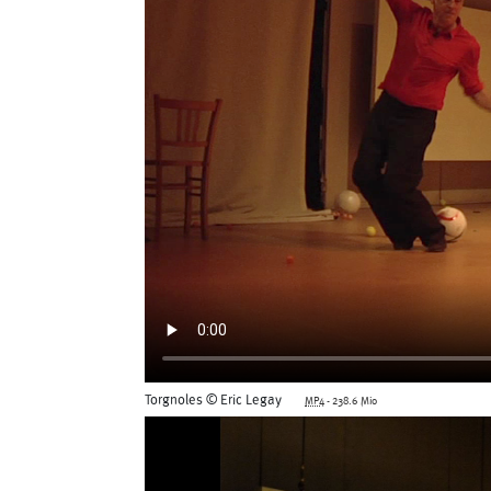
Sonia Darbois
Sté
Séverine Bauvais
Torgnoles © Eric Legay
MP4
-
238.6 Mio