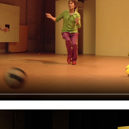
Sylvain Cassou
Vincen
phane Imbert
Valérie Brau-Antony