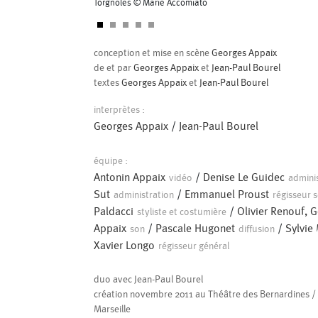
Torgnoles © Marie Accomiato
conception et mise en scène
Georges Appaix
de et par
Georges Appaix
et
Jean-Paul Bourel
textes
Georges Appaix
et
Jean-Paul Bourel
interprètes :
Georges Appaix
/
Jean-Paul Bourel
équipe :
Antonin Appaix
/
Denise Le Guidec
vidéo
admini
Sut
/
Emmanuel Proust
administration
régisseur 
Paldacci
/
Olivier Renouf, 
styliste et costumière
Appaix
/
Pascale Hugonet
/
Sylvie
son
diffusion
Xavier Longo
régisseur général
duo avec Jean-Paul Bourel
création novembre 2011 au Théâtre des Bernardines /
Marseille